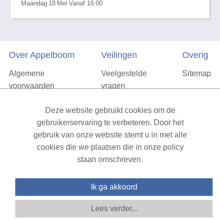
Maandag
18
Mei
Vanaf 16:00
Over Appelboom
Veilingen
Overig
Algemene
Veelgestelde
Sitemap
voorwaarden
vragen
Privacyverklaring
Deze website gebruikt cookies om de
Vacatures
gebruikerservaring te verbeteren. Door het
gebruik van onze website stemt u in met alle
Contact
cookies die we plaatsen die in onze policy
staan omschreven.
XML Sitemap
| All rights reserved v1.7.6 (NAD-WEB-1)
Ik ga akkoord
Lees verder...