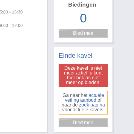
Biedingen
5:00 - 16:30
0
9:00 - 12:00
Foto 3 van 7
Einde kavel
Deze kavel is niet
meer actief, u kunt
hier helaas niet
meer op bieden.
Ga naar het
actuele
veiling aanbod
of
naar de
zoek pagina
voor actuele kavels.