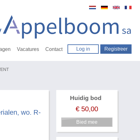
Log in
Registreer
ragen
Vacatures
Contact
-VENT
Huidig bod
€
50,00
rialen, wo. R-