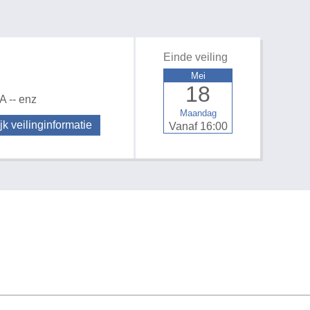
Einde veiling
Mei
18
A -- enz
Maandag
jk veilinginformatie
Vanaf 16:00