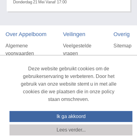
Donderdag
21
Mei
Vanaf 17:00
Over Appelboom
Veilingen
Overig
Algemene
Veelgestelde
Sitemap
voorwaarden
vragen
Privacyverklaring
Deze website gebruikt cookies om de
Vacatures
gebruikerservaring te verbeteren. Door het
gebruik van onze website stemt u in met alle
Contact
cookies die we plaatsen die in onze policy
staan omschreven.
XML Sitemap
| All rights reserved v1.7.6 (NAD-WEB-2)
Ik ga akkoord
Lees verder...