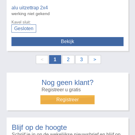
alu uitzettrap 2x4
werking niet gekend
Kavel sluit:
Gesloten
Bekijk
<
1
2
3
>
Nog geen klant?
Registreer u gratis
Registreer
Blijf op de hoogte
Schrijf je in op de wekelijkse nieuwsbrief en blijf op