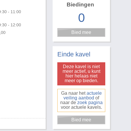
Biedingen
:30 - 11:00
0
:30 - 12:00
,00
Foto 3 van 4
Einde kavel
Deze kavel is niet
meer actief, u kunt
hier helaas niet
meer op bieden.
Ga naar het
actuele
veiling aanbod
of
naar de
zoek pagina
voor actuele kavels.