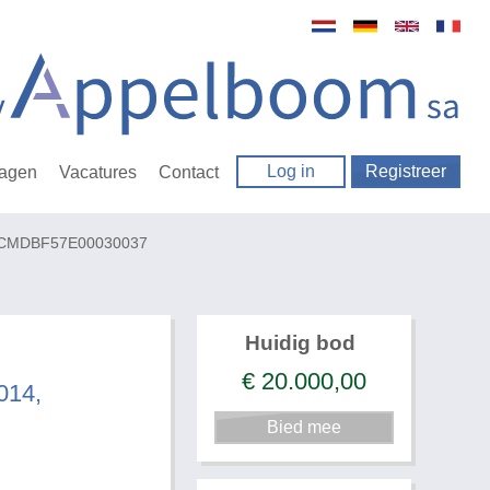
Log in
Registreer
ragen
Vacatures
Contact
 HCMDBF57E00030037
Huidig bod
€
20.000,00
014,