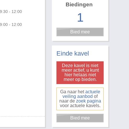
Biedingen
9:30 - 12:00
1
9:00 - 12:00
Foto 3 van 6
Einde kavel
Deze kavel is niet
meer actief, u kunt
hier helaas niet
meer op bieden.
Ga naar het
actuele
veiling aanbod
of
naar de
zoek pagina
voor actuele kavels.