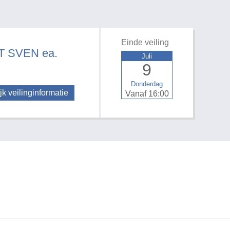
Einde veiling
 SVEN ea.
Juli
9
Donderdag
jk veilinginformatie
Vanaf 16:00