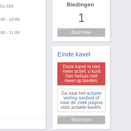
Biedingen
651-559
1
:00 - 10:00
:00 - 11:00
Foto 3 van 3
Einde kavel
Deze kavel is niet
meer actief, u kunt
hier helaas niet
meer op bieden.
Ga naar het
actuele
veiling aanbod
of
naar de
zoek pagina
voor actuele kavels.