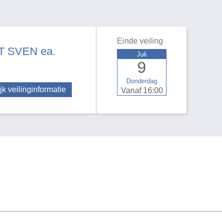
Einde veiling
 SVEN ea.
Juli
9
Donderdag
jk veilinginformatie
Vanaf 16:00