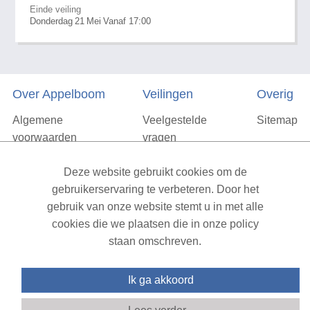
Einde veiling
Donderdag
21
Mei
Vanaf 17:00
Over Appelboom
Veilingen
Overig
Algemene
Veelgestelde
Sitemap
voorwaarden
vragen
Privacyverklaring
Deze website gebruikt cookies om de
Vacatures
gebruikerservaring te verbeteren. Door het
gebruik van onze website stemt u in met alle
Contact
cookies die we plaatsen die in onze policy
staan omschreven.
XML Sitemap
| All rights reserved v1.7.6 (NAD-WEB-1)
Ik ga akkoord