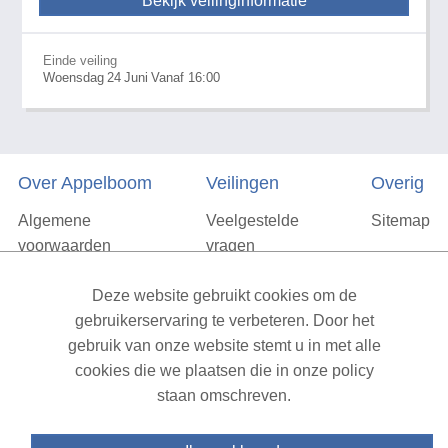
Bekijk veilinginformatie
Einde veiling
Woensdag
24
Juni
Vanaf 16:00
Over Appelboom
Veilingen
Overig
Algemene
Veelgestelde
Sitemap
voorwaarden
vragen
Privacyverklaring
Deze website gebruikt cookies om de
Vacatures
gebruikerservaring te verbeteren. Door het
gebruik van onze website stemt u in met alle
Contact
cookies die we plaatsen die in onze policy
staan omschreven.
XML Sitemap
| All rights reserved v1.7.6 (NAD-WEB-1)