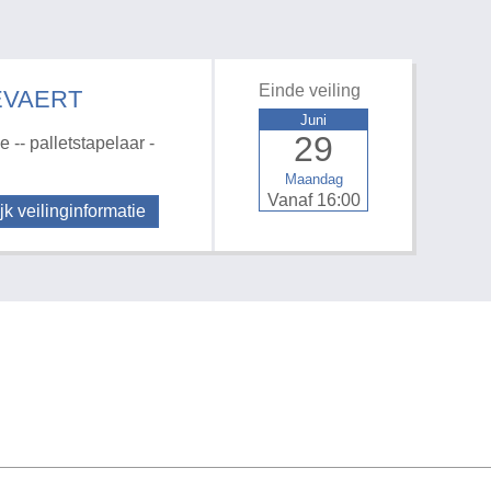
Einde veiling
EVAERT
Juni
29
 -- palletstapelaar -
Maandag
Vanaf 16:00
jk veilinginformatie