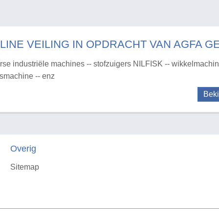
LINE VEILING IN OPDRACHT VAN AGFA G
rse industriële machines -- stofzuigers NILFISK -- wikkelmachine
rsmachine -- enz
Beki
Overig
Sitemap