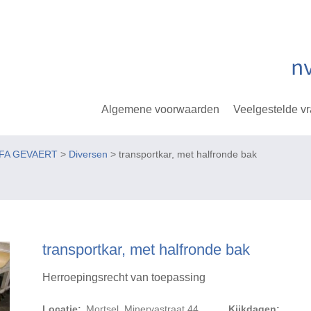
Algemene voorwaarden
Veelgestelde v
GFA GEVAERT
>
Diversen
> transportkar, met halfronde bak
transportkar, met halfronde bak
Herroepingsrecht van toepassing
Locatie:
Mortsel, Minervastraat 44
Kijkdagen: