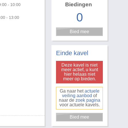
Biedingen
:00 - 10:00
0
:00 - 13:00
Einde kavel
Deze kavel is niet
meer actief, u kunt
hier helaas niet
meer op bieden.
Ga naar het
actuele
veiling aanbod
of
naar de
zoek pagina
voor actuele kavels.