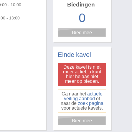
Biedingen
:00 - 10:00
0
:00 - 13:00
Einde kavel
Deze kavel is niet
meer actief, u kunt
hier helaas niet
meer op bieden.
Ga naar het
actuele
veiling aanbod
of
naar de
zoek pagina
voor actuele kavels.