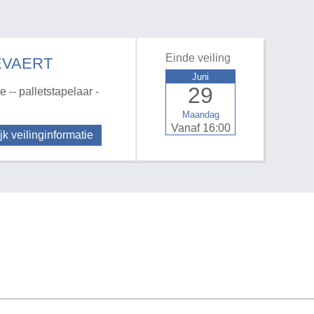
Einde veiling
EVAERT
Juni
29
 -- palletstapelaar -
Maandag
Vanaf 16:00
jk veilinginformatie