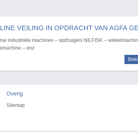
LINE VEILING IN OPDRACHT VAN AGFA G
rse industriële machines -- stofzuigers NILFISK -- wikkelmachine
rsmachine -- enz
Beki
Overig
Sitemap