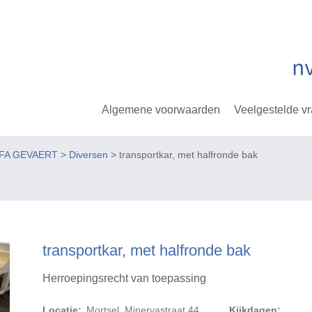
Algemene voorwaarden
Veelgestelde v
GFA GEVAERT
>
Diversen
> transportkar, met halfronde bak
transportkar, met halfronde bak
Herroepingsrecht van toepassing
Locatie:
Mortsel, Minervastraat 44
Kijkdagen: