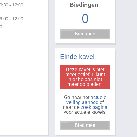
Biedingen
9:30 - 12:00
0
9:00 - 12:00
0
Foto 1 van 2
Einde kavel
Deze kavel is niet
meer actief, u kunt
hier helaas niet
meer op bieden.
Ga naar het
actuele
veiling aanbod
of
naar de
zoek pagina
voor actuele kavels.