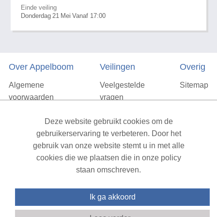
Einde veiling
Donderdag
21
Mei
Vanaf 17:00
Over Appelboom
Veilingen
Overig
Algemene
Veelgestelde
Sitemap
voorwaarden
vragen
Privacyverklaring
Deze website gebruikt cookies om de
Vacatures
gebruikerservaring te verbeteren. Door het
gebruik van onze website stemt u in met alle
Contact
cookies die we plaatsen die in onze policy
staan omschreven.
XML Sitemap
| All rights reserved v1.7.6 (NAD-WEB-2)
Ik ga akkoord