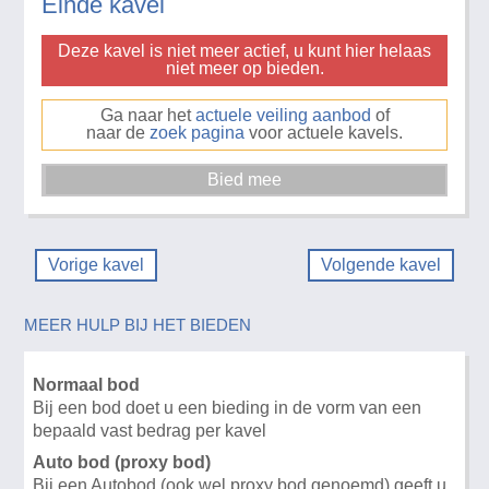
Einde kavel
Deze kavel is niet meer actief, u kunt hier helaas
niet meer op bieden.
Ga naar het
actuele veiling aanbod
of
naar de
zoek pagina
voor actuele kavels.
Vorige kavel
Volgende kavel
MEER HULP BIJ HET BIEDEN
Normaal bod
Bij een bod doet u een bieding in de vorm van een
bepaald vast bedrag per kavel
Auto bod (proxy bod)
Bij een Autobod (ook wel proxy bod genoemd) geeft u