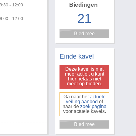
Biedingen
9:30 - 12:00
21
9:00 - 12:00
Einde kavel
Deze kavel is niet
meer actief, u kunt
hier helaas niet
meer op bieden.
Ga naar het
actuele
veiling aanbod
of
naar de
zoek pagina
voor actuele kavels.