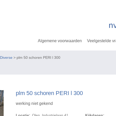
Algemene voorwaarden
Veelgestelde v
Diverse
> plm 50 schoren PERI l 300
plm 50 schoren PERI l 300
werking niet gekend
Locatie:
Olen, Industrielaan 41
Kijkdagen: