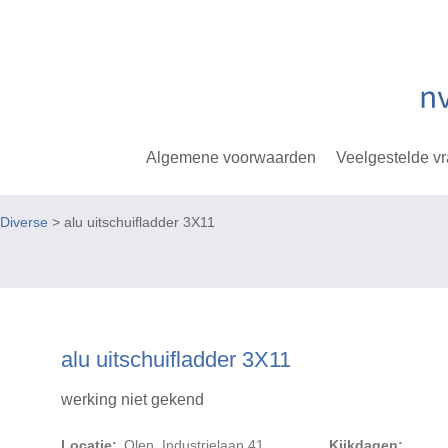
Algemene voorwaarden
Veelgestelde v
Diverse
> alu uitschuifladder 3X11
alu uitschuifladder 3X11
werking niet gekend
Locatie:
Olen, Industrielaan 41
Kijkdagen: