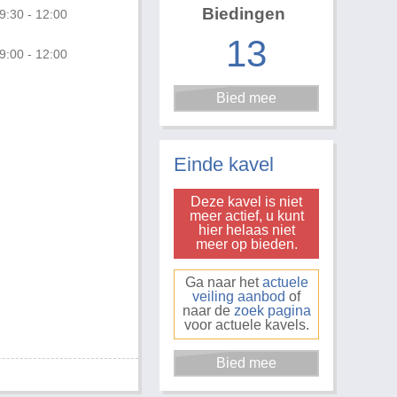
Biedingen
9:30 - 12:00
13
9:00 - 12:00
Einde kavel
Deze kavel is niet
meer actief, u kunt
hier helaas niet
meer op bieden.
Ga naar het
actuele
veiling aanbod
of
naar de
zoek pagina
voor actuele kavels.