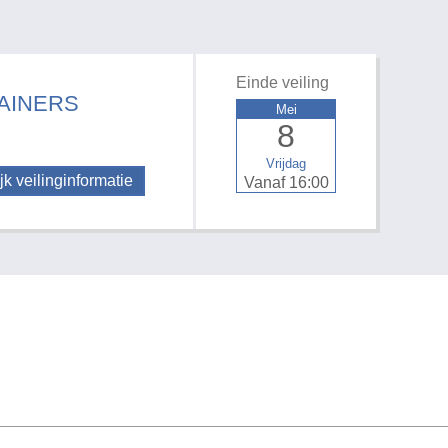
Einde veiling
TAINERS
Mei
8
Vrijdag
jk veilinginformatie
Vanaf 16:00