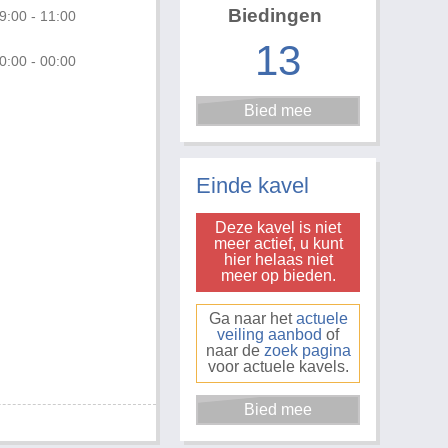
Biedingen
9:00 - 11:00
13
0:00 - 00:00
Foto 3 van 3
Einde kavel
Deze kavel is niet
meer actief, u kunt
hier helaas niet
meer op bieden.
Ga naar het
actuele
veiling aanbod
of
naar de
zoek pagina
voor actuele kavels.