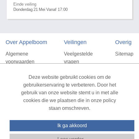
Einde veiling
Donderdag
21
Mei
Vanaf 17:00
Over Appelboom
Veilingen
Overig
Algemene
Veelgestelde
Sitemap
voorwaarden
vragen
Privacyverklaring
Deze website gebruikt cookies om de
Vacatures
gebruikerservaring te verbeteren. Door het
gebruik van onze website stemt u in met alle
Contact
cookies die we plaatsen die in onze policy
staan omschreven.
XML Sitemap
| All rights reserved v1.7.6 (NAD-WEB-1)
Ik ga akkoord